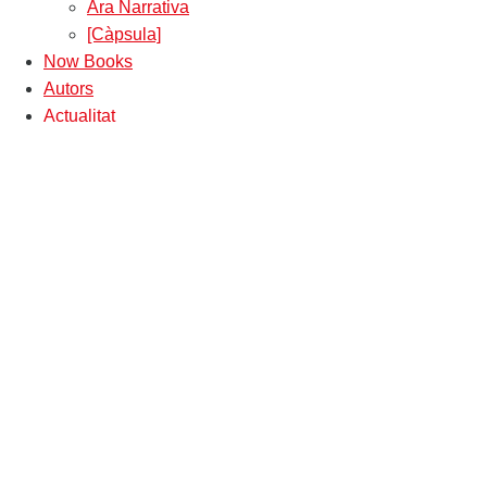
Ara Narrativa
[Càpsula]
Now Books
Autors
Actualitat